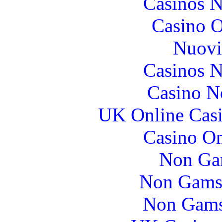
Casinos 
Casino O
Nuovi
Casinos 
Casino N
UK Online Cas
Casino O
Non Ga
Non Gams
Non Gams