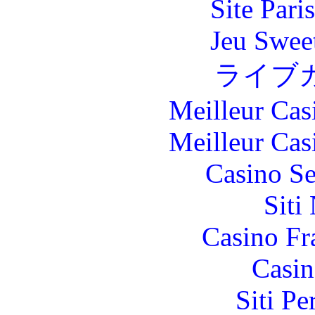
Site Pari
Jeu Swee
ライブ
Meilleur Cas
Meilleur Cas
Casino S
Siti
Casino Fr
Casin
Siti P