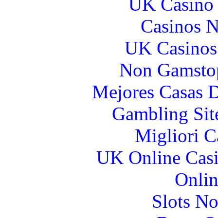
UK Casino
Casinos 
UK Casinos
Non Gamstop
Mejores Casas D
Gambling Sit
Migliori 
UK Online Cas
Onlin
Slots N