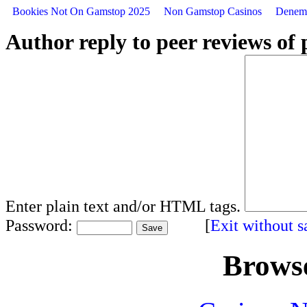
Bookies Not On Gamstop 2025
Non Gamstop Casinos
Deneme
Author reply to peer reviews o
Enter plain text and/or HTML tags.
Password:
[
Exit without s
Browse