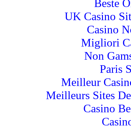
Beste O
UK Casino Si
Casino N
Migliori 
Non Gams
Paris 
Meilleur Casin
Meilleurs Sites De
Casino Be
Casin